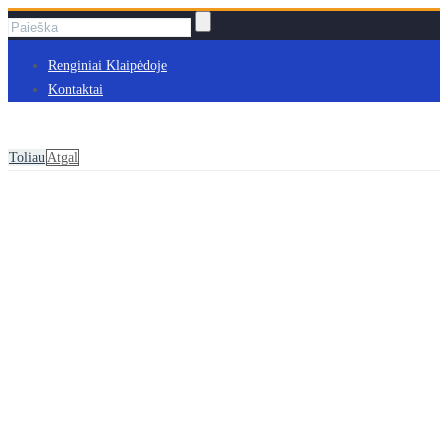
Renginiai Klaipėdoje
Kontaktai
Toliau
Atgal